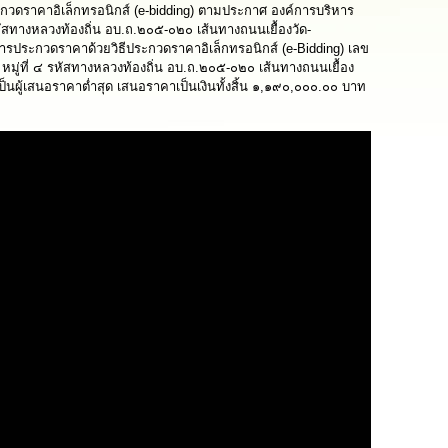
ะกวดราคาอิเล็กทรอนิกส์ (e-bidding) ตามประกาศ องค์การบริหาร
สทางหลวงท้องถิ่น อบ.ถ.๒๐๕-๐๒๐ เส้นทางถนนเยื้องวัด-
ารประกวดราคาด้วยวิธีประกวดราคาอิเล็กทรอนิกส์ (e-Bidding) เลข
่ ๔ รหัสทางหลวงท้องถิ่น อบ.ถ.๒๐๕-๐๒๐ เส้นทางถนนเยื้อง
นผู้เสนอราคาต่ำสุด เสนอราคาเป็นเงินทั้งสิ้น ๑,๑๙๐,๐๐๐.๐๐ บาท