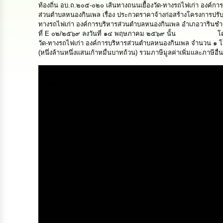
ท้องถิ่น อบ.ถ.๒๐๕-๐๒๐ เส้นทางถนนเยื้องวัด-ทางรถไฟเก่า องค์ก
ส่วนตำบลหนองกินเพล เรื่อง ประกวดราคาจ้างก่อสร้างโครงการปรับ
ทางรถไฟเก่า องค์การบริหารส่วนตำบลหนองกินเพล อำเภอวารินชำราบ
ที่ E ๐๒/๒๕๖๙ ลงวันที่ ๑๔ พฤษภาคม ๒๕๖๙ นั้น โครงการปรั
วัด-ทางรถไฟเก่า องค์การบริหารส่วนตำบลหนองกินเพล จำนวน ๑ โครง
(หนึ่งล้านหนึ่งแสนเก้าหมื่นบาทถ้วน) รวมภาษีมูลค่าเพิ่มและภาษีอื่
Media