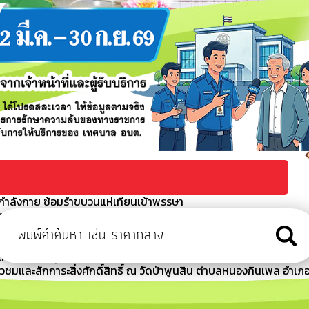
ออกกำลังกาย ซ้อมรำขบวนแห่เทียนเข้าพรรษา
ัญ สมัยที่ 2/2569 ครั้งที่ 2
ะเข้าร่วมพิธีบำเพ็ญกุศลสวดพระอภิธรรมเพื่ออุทิศถวายแด่สมเด็จ
กรมหลวงราชสาริณีสิริพัชร
ต้นไม้ที่ปกคลุมทางสาธารณะและแนวสายไฟฟ้า
วชมและสักการะสิ่งศักดิ์สิทธิ์ ณ วัดป่าพูนสิน ตำบลหนองกินเพล อำเภ