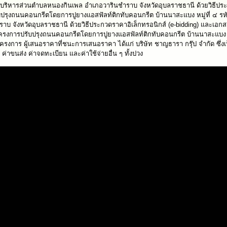
ารบริหารส่วนตำบลหนองกินเพล อำเภอวารินชำราบ จังหวัดอุบลราชธานี ด้วยวิธีปร
ปรุงถนนคอนกรีตโดยการปูยางแอสฟัลท์ติกทับคอนกรีต บ้านนาสะแบง หมู่ที่ ๔ รหั
 จังหวัดอุบลราชธานี ด้วยวิธีประกวดราคาอิเล็กทรอนิกส์ (e-bidding) และเอกส
บปรุงถนนคอนกรีตโดยการปูยางแอสฟัลท์ติกทับคอนกรีต บ้านนาสะแบง หมู่ที
การ ผู้เสนอราคาที่ชนะการเสนอราคา ได้แก่ บริษัท ชาญธารา กรุ๊ป จำกัด ซึ่งเป็
น ค่าขนส่ง ค่าจดทะเบียน และค่าใช้จ่ายอื่น ๆ ทั้งปวง