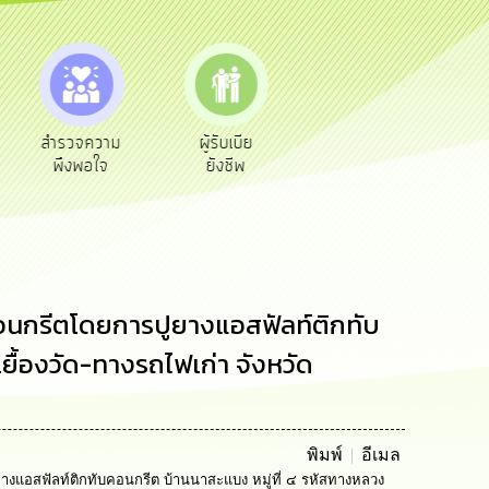
ความ
ผู้รับเบีย
ประเมินภาษี
ทะเบียน
อใจ
ยังชีพ
ท้องถิ่น
พาณิชย์
อนกรีตโดยการปูยางแอสฟัลท์ติกทับ
ื้องวัด-ทางรถไฟเก่า จังหวัด
พิมพ์
อีเมล
แอสฟัลท์ติกทับคอนกรีต บ้านนาสะแบง หมู่ที่ ๔ รหัสทางหลวง