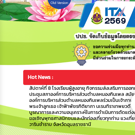
Hot News :
สัปดาห์ที่ 8 โรงเรียนผู้สูงอายุ กิจกรรมส่งเสริมการ
ประชุมสภาองค์การบริหารส่วนตำบลหนองกินเพล สมัยสาม
องค์การบริหารส่วนตำบลหนองกินเพลร่วมเป็นเจ้าภาพแล
พระเจ้าลูกเธอ เจ้าฟ้าพัชรกิติยาภา นเรนทิราเทพยวดี 
บูรณาการและความอนุเคราะห์ในการดำเนินการตัดแต่ง
ขอเชิญพุทธศาสนิกชนและนักท่องเที่ยวทุกท่าน แวะเที่ย
วารินชำราบ จังหวัดอุบลราชธานี