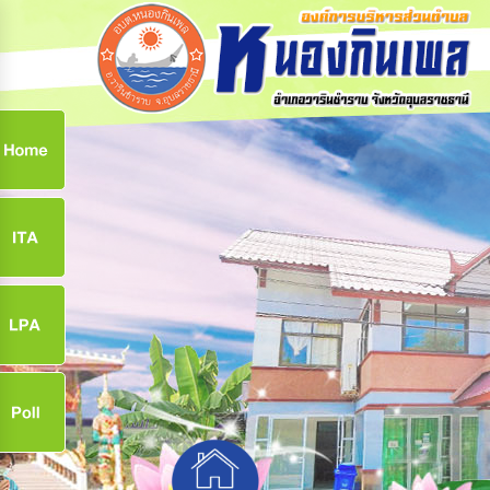
ก
9
9
จ