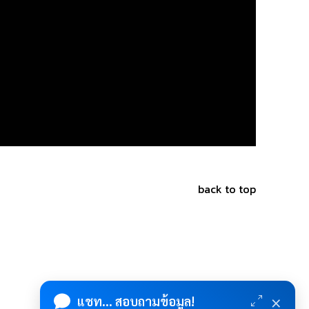
back to top
×
แชท... สอบถามข้อมูล!