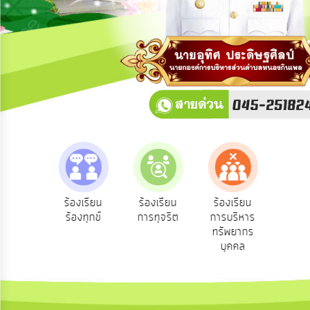
การ
ปฏิสัมพันธ์
ข้อมูล
รับ
ฟัง
ความ
คิด
เห็น
แผน
ยุทธศาสตร์/
แผน
e-Se
ฟังความ
ร้องเรียน
ร้องเรียน
ร้องเรียน
พัฒนา
บริ
ิดเห็น
ร้องทุกข์
การทุจริต
การบริหาร
ออน
ระชาชน
ทรัพยากร
การ
บุคคล
บริหาร/
พัฒนา
ทรัพยากร
บุคคล