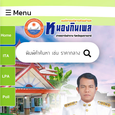
×
☰ Menu
lose
หน้า
หลัก
ข้อมูล
ก
พื้น
ฐาน
9
บุคลากร
ข่าว
ประชาสัมพันธ์
9
การ
เปิด
เผย
จ
ข้อมูล
สาธารณะ
OIT