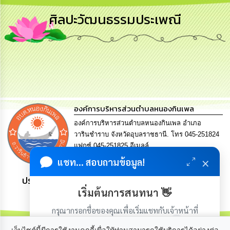
การ
ศิลปะวัฒนธรรมประเพณี
บริหาร
งาน
การ
ส่ง
เสริม
ความ
โปร่งใส
องค์การบริหารส่วนตำบลหนองกินเพล
การ
องค์การบริหารส่วนตำบลหนองกินเพล อำเภอ
จัด
วารินชำราบ จังหวัดอุบลราชธานี. โทร 045-251824
ซื้อ
แฟกซ์ 045-251825 อีเมลล์
จัด
จ้าง
saraban@nongkinphen.go.th
×
แชท... สอบถามข้อมูล!
ประชาชน มีภูมิคุ้มกัน พึ่งพาตนเอง พอเพียง เป็นสุข
การ
เริ่มต้นการสนทนา 👋
เงิน
การ
กรุณากรอกชื่อของคุณเพื่อเริ่มแชทกับเจ้าหน้าที่
คลัง
(เฉพาะในวันเวลาราชการ)