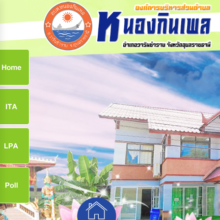
ก
9
9
จ