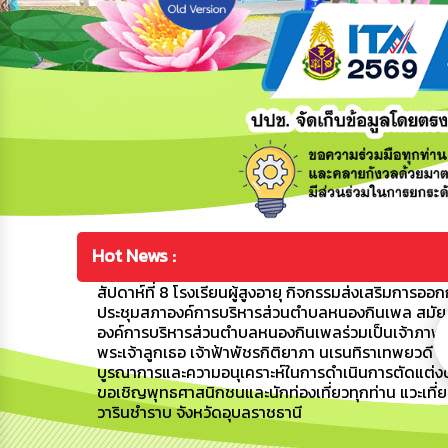
Hot News :
สัปดาห์ที่ 8 โรงเรียนผู้สูงอายุ กิจกรรมส่งเสริมการ
ประชุมสภาองค์การบริหารส่วนตำบลหนองกินเพล สมัยสาม
องค์การบริหารส่วนตำบลหนองกินเพลร่วมเป็นเจ้าภาพแล
พระเจ้าลูกเธอ เจ้าฟ้าพัชรกิติยาภา นเรนทิราเทพยวดี 
บูรณาการและความอนุเคราะห์ในการดำเนินการตัดแต่ง
ขอเชิญพุทธศาสนิกชนและนักท่องเที่ยวทุกท่าน แวะเที่ย
วารินชำราบ จังหวัดอุบลราชธานี