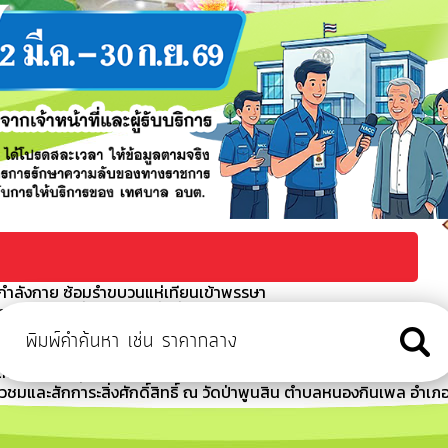
ออกกำลังกาย ซ้อมรำขบวนแห่เทียนเข้าพรรษา
ัญ สมัยที่ 2/2569 ครั้งที่ 2
ะเข้าร่วมพิธีบำเพ็ญกุศลสวดพระอภิธรรมเพื่ออุทิศถวายแด่สมเด็จ
กรมหลวงราชสาริณีสิริพัชร
ต้นไม้ที่ปกคลุมทางสาธารณะและแนวสายไฟฟ้า
วชมและสักการะสิ่งศักดิ์สิทธิ์ ณ วัดป่าพูนสิน ตำบลหนองกินเพล อำเภ