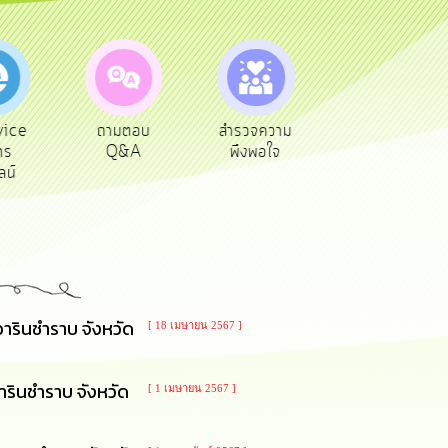
ตอบ
สำรวจความ
ผู้รับเบีย
ประเมินภาษี
A
พึงพอใจ
ยังชีพ
ท้องถิ่น
ารินชำราบ จังหวัด
[ 18 เมษายน 2567 ]
รินชำราบ จังหวัด
[ 1 เมษายน 2567 ]