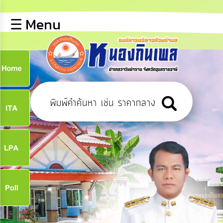
×
☰ Menu
lose
หน้า
หลัก
ข้อมูล
ก
พื้น
ฐาน
9
บุคลากร
ข่าว
ประชาสัมพันธ์
9
การ
เปิด
เผย
จ
ข้อมูล
สาธารณะ
OIT