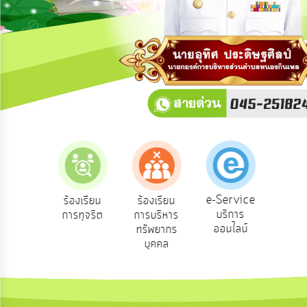
การ
ปฏิสัมพันธ์
ข้อมูล
รับ
ฟัง
ความ
คิด
เห็น
แผน
ยุทธศาสตร์/
แผน
e-Service
องเรียน
ร้องเรียน
ร้องเรียน
ถาม
พัฒนา
บริการ
องทุกข์
การทุจริต
การบริหาร
Q
ออนไลน์
ทรัพยากร
การ
บุคคล
บริหาร/
พัฒนา
ทรัพยากร
บุคคล