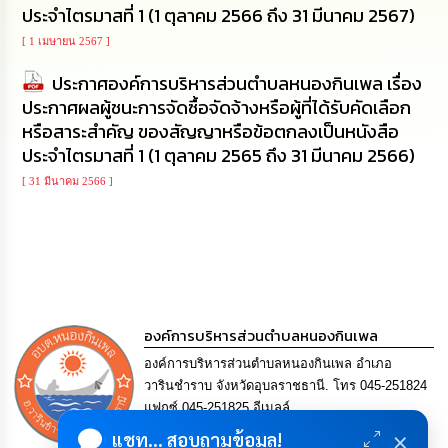
ประจำไตรมาสที่ 1 (1 ตุลาคม 2566 ถึง 31 มีนาคม 2567)
นโยบาย
No
[ 1 เมษายน 2567 ]
Gift
Policy
ประกาศองค์การบริหารส่วนตำบลหนองกินเพล เรื่อง
ประกาศผลผู้ชนะการจัดซื้อจัดจ้างหรือผู้ที่ได้รับคัดเลือก
การ
หรือสาระสำคัญ ของสัญญาหรือข้อตกลงเป็นหนังสือ
ดำเนิน
ประจำไตรมาสที่ 1 (1 ตุลาคม 2565 ถึง 31 มีนาคม 2566)
การ
เพื่อ
[ 31 มีนาคม 2566 ]
ป้องกัน
การ
ทุจริต
มาตรการ
ส่ง
เสริม
องค์การบริหารส่วนตำบลหนองกินเพล
คุณธรรม
และ
องค์การบริหารส่วนตำบลหนองกินเพล อำเภอ
ความ
วารินชำราบ จังหวัดอุบลราชธานี. โทร 045-251824
โปร่งใส
แฟกซ์ 045-251825 อีเมลล์
saraban@nongkinphen.go.th
×
แชท... สอบถามข้อมูล!
ร้อง