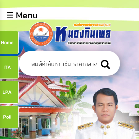
×
☰ Menu
lose
หน้า
หลัก
ข้อมูล
ก
พื้น
ฐาน
9
บุคลากร
ข่าว
ประชาสัมพันธ์
9
การ
เปิด
เผย
จ
ข้อมูล
สาธารณะ
OIT