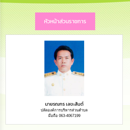
การ
บริหาร
งาน
หัวหน้าส่วนราชการ
การ
ส่ง
เสริม
ความ
โปร่งใส
การ
จัด
ซื้อ
จัด
จ้าง
นายรณกร เลขะสันต์
การ
เงิน
ปลัดองค์การบริหารส่วนตำบล
การ
มือถือ 063-4067199
คลัง