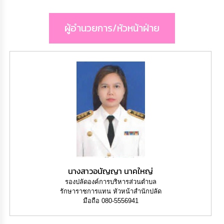
เรียน
ร้อง
ทุกข์
ผู้อำนวยการ/หัวหน้าฝ่าย
e-
Service
กิจการ
สภา
กิจการ
สภา
ท้อง
ถิ่น
นางสาวอนัญญา นาคใหญ่
ของ
เรา
รองปลัดองค์การบริหารส่วนตำบล
รักษาราชการแทน หัวหน้าสำนักปลัด
มือถือ 080-5556941
การ
จัดการ