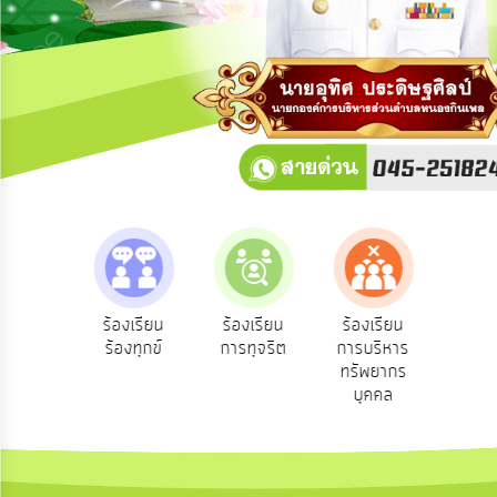
การ
ปฏิสัมพันธ์
ข้อมูล
รับ
ฟัง
ความ
คิด
เห็น
แผน
ยุทธศาสตร์/
แผน
e-Service
ร้องเรียน
ร้องเรียน
ร้องเรียน
พัฒนา
บริการ
ร้องทุกข์
การทุจริต
การบริหาร
ออนไลน์
ทรัพยากร
การ
บุคคล
บริหาร/
พัฒนา
ทรัพยากร
บุคคล