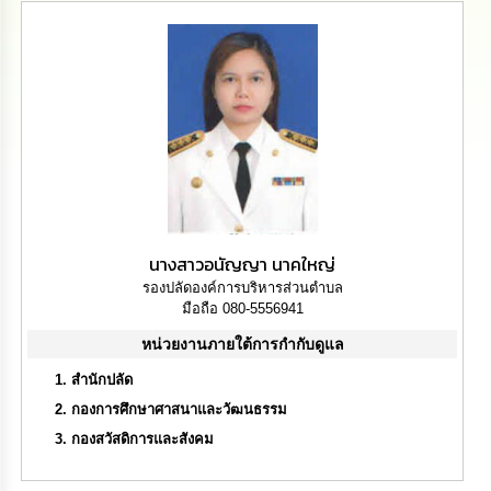
นโยบาย
No
Gift
Policy
การ
ดำเนิน
การ
เพื่อ
ป้องกัน
การ
ทุจริต
นางสาวอนัญญา นาคใหญ่
รองปลัดองค์การบริหารส่วนตำบล
มาตรการ
มือถือ 080-5556941
ส่ง
หน่วยงานภายใต้การกำกับดูแล
เสริม
คุณธรรม
สำนักปลัด
และ
ความ
กองการศึกษาศาสนาและวัฒนธรรม
โปร่งใส
กองสวัสดิการและสังคม
ร้อง