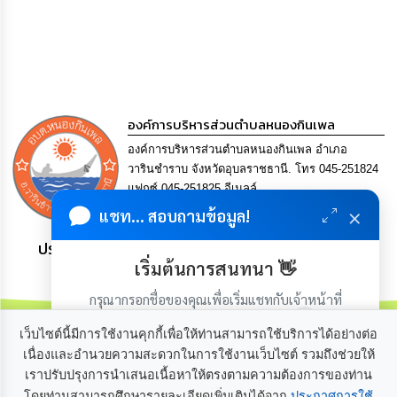
องค์การบริหารส่วนตำบลหนองกินเพล
องค์การบริหารส่วนตำบลหนองกินเพล อำเภอ
วารินชำราบ จังหวัดอุบลราชธานี. โทร 045-251824
แฟกซ์ 045-251825 อีเมลล์
saraban@nongkinphen.go.th
×
แชท... สอบถามข้อมูล!
ประชาชน มีภูมิคุ้มกัน พึ่งพาตนเอง พอเพียง เป็นสุข
เริ่มต้นการสนทนา 👋
กรุณากรอกชื่อของคุณเพื่อเริ่มแชทกับเจ้าหน้าที่
(เฉพาะในวันเวลาราชการ)
เว็บไซต์นี้มีการใช้งานคุกกี้เพื่อให้ท่านสามารถใช้บริการได้อย่างต่อ
เนื่องและอำนวยความสะดวกในการใช้งานเว็บไซต์ รวมถึงช่วยให้
เราปรับปรุงการนำเสนอเนื้อหาให้ตรงตามความต้องการของท่าน
เกี่ยวกับเรา
ติดต่อเรา
โดยท่านสามารถศึกษารายละเอียดเพิ่มเติมได้จาก
ประกาศการใช้