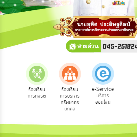
การ
ปฏิสัมพันธ์
ข้อมูล
รับ
ฟัง
ความ
คิด
เห็น
แผน
ยุทธศาสตร์/
แผน
e-Service
องเรียน
ร้องเรียน
ร้องเรียน
ถาม
พัฒนา
บริการ
องทุกข์
การทุจริต
การบริหาร
Q
ออนไลน์
ทรัพยากร
การ
บุคคล
บริหาร/
พัฒนา
ทรัพยากร
บุคคล