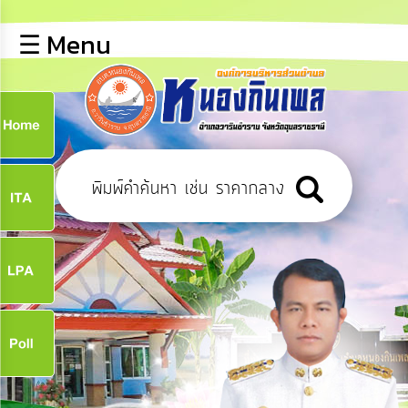
×
☰ Menu
lose
หน้า
หลัก
ข้อมูล
ก
พื้น
ฐาน
9
บุคลากร
ข่าว
ประชาสัมพันธ์
9
การ
เปิด
เผย
จ
ข้อมูล
สาธารณะ
OIT