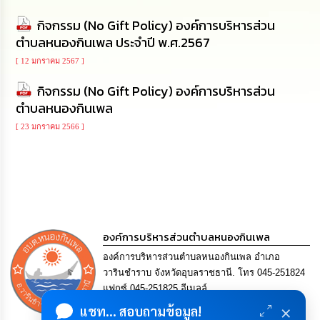
นโยบาย
กิจกรรม (No Gift Policy) องค์การบริหารส่วน
No
Gift
ตำบลหนองกินเพล ประจำปี พ.ศ.2567
Policy
[ 12 มกราคม 2567 ]
การ
กิจกรรม (No Gift Policy) องค์การบริหารส่วน
ดำเนิน
ตำบลหนองกินเพล
การ
เพื่อ
[ 23 มกราคม 2566 ]
ป้องกัน
การ
ทุจริต
มาตรการ
ส่ง
เสริม
องค์การบริหารส่วนตำบลหนองกินเพล
คุณธรรม
และ
องค์การบริหารส่วนตำบลหนองกินเพล อำเภอ
ความ
วารินชำราบ จังหวัดอุบลราชธานี. โทร 045-251824
โปร่งใส
แฟกซ์ 045-251825 อีเมลล์
saraban@nongkinphen.go.th
×
แชท... สอบถามข้อมูล!
ร้อง