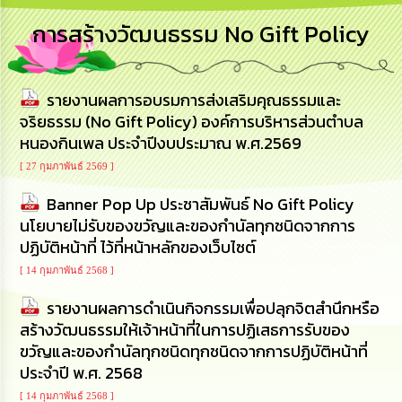
การ
การสร้างวัฒนธรรม No Gift Policy
บริหาร
งาน
รายงานผลการอบรมการส่งเสริมคุณธรรมและ
การ
ส่ง
จริยธรรม (No Gift Policy) องค์การบริหารส่วนตำบล
เสริม
หนองกินเพล ประจำปีงบประมาณ พ.ศ.2569
ความ
โปร่งใส
[ 27 กุมภาพันธ์ 2569 ]
Banner Pop Up ประชาสัมพันธ์ No Gift Policy
การ
นโยบายไม่รับของขวัญและของกำนัลทุกชนิดจากการ
จัด
ซื้อ
ปฏิบัติหน้าที่ ไว้ที่หน้าหลักของเว็บไซต์
จัด
[ 14 กุมภาพันธ์ 2568 ]
จ้าง
รายงานผลการดำเนินกิจกรรมเพื่อปลุกจิตสำนึกหรือ
การ
สร้างวัฒนธรรมให้เจ้าหน้าที่ในการปฏิเสธการรับของ
เงิน
ขวัญและของกํานัลทุกชนิดทุกชนิดจากการปฏิบัติหน้าที่
การ
ประจำปี พ.ศ. 2568
คลัง
[ 14 กุมภาพันธ์ 2568 ]