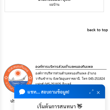
แม่บ้าน
back to top
องค์การบริหารส่วนตำบลหนองกินเพล
องค์การบริหารส่วนตำบลหนองกินเพล อำเภอ
วารินชำราบ จังหวัดอุบลราชธานี. โทร 045-251824
แฟกซ์ 045-251825 อีเมลล์
saraban@nongkinphen.go.th
×
แชท... สอบถามข้อมูล!
ประชาชน มีภูมิคุ้มกัน พึ่งพาตนเอง พอเพียง เป็นสุข
เริ่มต้นการสนทนา 👋