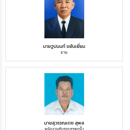
นายฐปนนท์ ขยันเยี่ยม
ยาม
นายสุวรรณเดช สุพล
พนักงานขับรถบรรทุกน้ำ