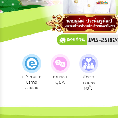
การ
ปฏิสัมพันธ์
ข้อมูล
รับ
ฟัง
ความ
คิด
เห็น
แผน
ยุทธศาสตร์/
แผน
e-Service
ถามตอบ
สำรวจ
ผู้รับเบีย
ปร
พัฒนา
บริการ
Q&A
ความพึง
ยังชีพ
ออนไลน์
พอใจ
การ
บริหาร/
พัฒนา
ทรัพยากร
บุคคล