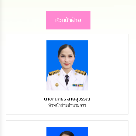
นโยบาย
No
Gift
หัวหน้าฝ่าย
Policy
การ
ดำเนิน
การ
เพื่อ
ป้องกัน
การ
ทุจริต
มาตรการ
ส่ง
เสริม
นางกนกธร สายสุวรรณ
คุณธรรม
หัวหน้าฝ่ายอำนวยการ
และ
ความ
โปร่งใส
ร้อง