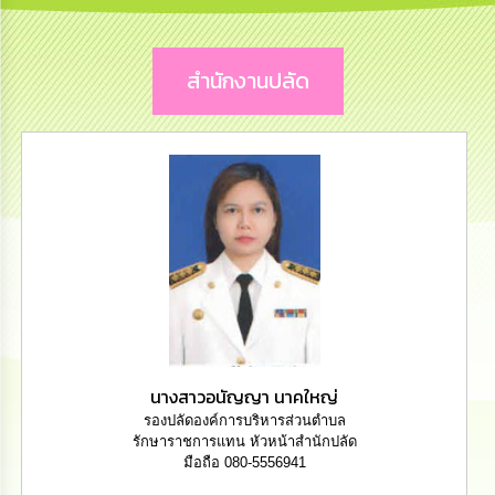
การ
บริหาร
งาน
สำนักงานปลัด
การ
ส่ง
เสริม
ความ
โปร่งใส
การ
จัด
ซื้อ
จัด
จ้าง
นางสาวอนัญญา นาคใหญ่
การ
เงิน
รองปลัดองค์การบริหารส่วนตำบล
การ
รักษาราชการแทน หัวหน้าสำนักปลัด
คลัง
มือถือ 080-5556941