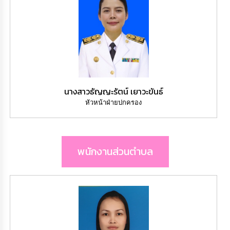
เรียน
ร้อง
ทุกข์
e-
Service
กิจการ
นางสาวธัญญะรัตน์ เยาวะขันธ์
สภา
หัวหน้าฝ่ายปกครอง
กิจการ
สภา
พนักงานส่วนตำบล
ท้อง
ถิ่น
ของ
เรา
การ
จัดการ