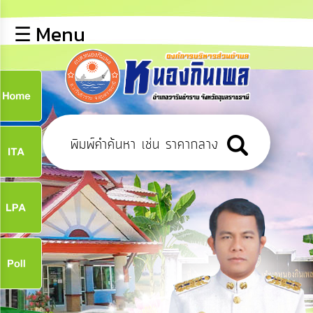
×
☰ Menu
lose
หน้า
หลัก
ข้อมูล
ก
พื้น
ฐาน
9
บุคลากร
ข่าว
ประชาสัมพันธ์
9
การ
เปิด
เผย
จ
ข้อมูล
สาธารณะ
OIT