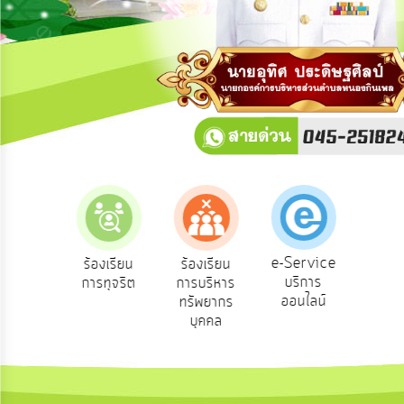
การ
ปฏิสัมพันธ์
ข้อมูล
รับ
ฟัง
ความ
คิด
เห็น
แผน
ยุทธศาสตร์/
แผน
e-Service
องเรียน
ร้องเรียน
ร้องเรียน
ถาม
พัฒนา
บริการ
องทุกข์
การทุจริต
การบริหาร
Q
ออนไลน์
ทรัพยากร
การ
บุคคล
บริหาร/
พัฒนา
ทรัพยากร
บุคคล