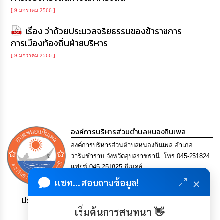
เรียน
[ 9 มกราคม 2566 ]
ร้อง
ทุกข์
เรื่อง ว่าด้วยประมวลจริยธรรมของข้าราชการ
การเมืองท้องถิ่นฝ่ายบริหาร
e-
[ 9 มกราคม 2566 ]
Service
กิจการ
สภา
กิจการ
สภา
องค์การบริหารส่วนตำบลหนองกินเพล
องค์การบริหารส่วนตำบลหนองกินเพล อำเภอ
ท้อง
วารินชำราบ จังหวัดอุบลราชธานี. โทร 045-251824
ถิ่น
แฟกซ์ 045-251825 อีเมลล์
ของ
saraban@nongkinphen.go.th
เรา
×
แชท... สอบถามข้อมูล!
ประชาชน มีภูมิคุ้มกัน พึ่งพาตนเอง พอเพียง เป็นสุข
การ
เริ่มต้นการสนทนา 👋
จัดการ