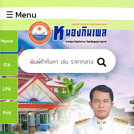
×
☰ Menu
lose
หน้า
หลัก
ข้อมูล
ก
พื้น
ฐาน
9
บุคลากร
ข่าว
ประชาสัมพันธ์
9
การ
เปิด
เผย
จ
ข้อมูล
สาธารณะ
OIT