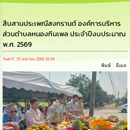
การ
บริหาร
งาน
สืบสานประเพณีสงกรานต์ องค์การบริหาร
ส่วนตำบลหนองกินเพล ประจำปีงบประมาณ
การ
ส่ง
พ.ศ. 2569
เสริม
ความ
โปร่งใส
วันศุกร์, 10 เมษายน 2569 10:54
พิมพ์
อีเมล
การ
จัด
ซื้อ
จัด
จ้าง
การ
เงิน
การ
คลัง