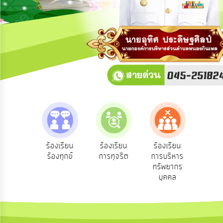
การ
ปฏิสัมพันธ์
ข้อมูล
รับ
ฟัง
ความ
คิด
เห็น
แผน
ยุทธศาสตร์/
แผน
e-Se
ฟังความ
ร้องเรียน
ร้องเรียน
ร้องเรียน
พัฒนา
บริ
ิดเห็น
ร้องทุกข์
การทุจริต
การบริหาร
ออน
ระชาชน
ทรัพยากร
การ
บุคคล
บริหาร/
พัฒนา
ทรัพยากร
บุคคล