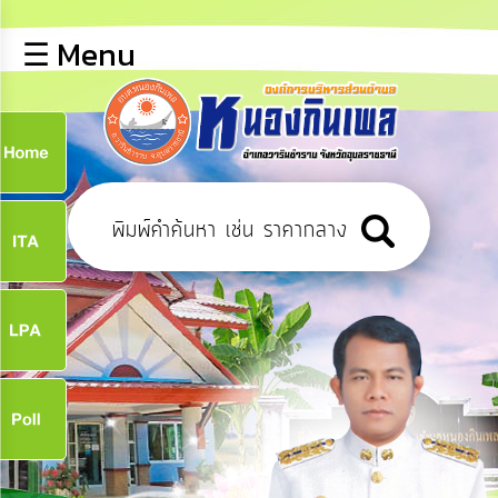
×
☰ Menu
lose
หน้า
หลัก
ข้อมูล
ก
พื้น
ฐาน
9
บุคลากร
ข่าว
ประชาสัมพันธ์
9
การ
เปิด
เผย
จ
ข้อมูล
สาธารณะ
OIT