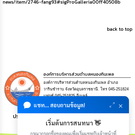
news/item/2746-fang93#sigProGalleria00ff40508b
back to top
องค์การบริหารส่วนตำบลหนองกินเพล
องค์การบริหารส่วนตำบลหนองกินเพล อำเภอ
วารินชำราบ จังหวัดอุบลราชธานี. โทร 045-251824
แฟกซ์ 045-251825 อีเมลล์
×
saraban@nongkinphen.go.th
แชท... สอบถามข้อมูล!
ประชาชน มีภูมิคุ้มกัน พึ่งพาตนเอง พอเพียง เป็นสุข
เริ่มต้นการสนทนา 👋
กรุณากรอกชื่อของคุณเพื่อเริ่มแชทกับเจ้าหน้าที่