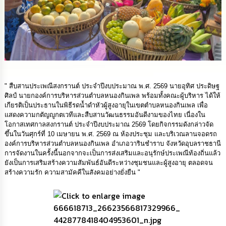
นโยบาย
No
Gift
Policy
การ
ดำเนิน
การ
" สืบสานประเพณีสงกรานต์ ประจำปีงบประมาณ พ.ศ. 2569 นายอุทิศ ประดิษฐ
เพื่อ
ศิลป์ นายกองค์การบริหารส่วนตำบลหนองกินเพล พร้อมทั้งคณะผู้บริหาร ได้ให้
ป้องกัน
เกียรติเป็นประธานในพิธีรดน้ำดำหัวผู้สูงอายุในเขตตำบลหนองกินเพล เพื่อ
การ
แสดงความกตัญญูกตเวทีและสืบสานวัฒนธรรมอันดีงามของไทย เนื่องใน
ทุจริต
โอกาสเทศกาลสงกรานต์ ประจำปีงบประมาณ 2569 โดยกิจกรรมดังกล่าวจัด
ขึ้นในวันศุกร์ที่ 10 เมษายน พ.ศ. 2569 ณ ห้องประชุม และบริเวณลานจอดรถ
มาตรการ
องค์การบริหารส่วนตำบลหนองกินเพล อำเภอวารินชำราบ จังหวัดอุบลราชธานี
ส่ง
การจัดงานในครั้งนี้นอกจากจะเป็นการส่งเสริมและอนุรักษ์ประเพณีท้องถิ่นแล้ว
เสริม
ยังเป็นการเสริมสร้างความสัมพันธ์อันดีระหว่างชุมชนและผู้สูงอายุ ตลอดจน
คุณธรรม
สร้างความรัก ความสามัคคีในสังคมอย่างยั่งยืน "
และ
ความ
โปร่งใส
ร้อง